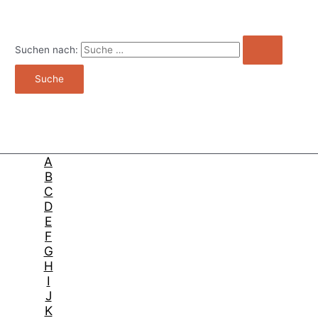
Suchen nach:
A
B
C
D
E
F
G
H
I
J
K