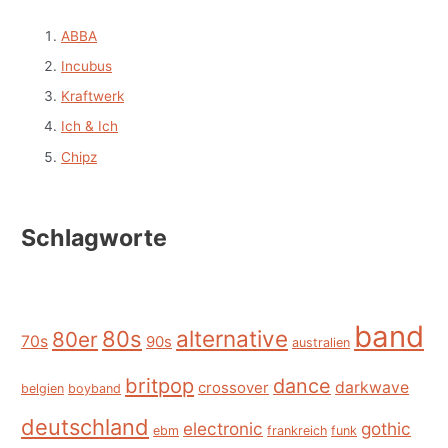
ABBA
Incubus
Kraftwerk
Ich & Ich
Chipz
Schlagworte
band
alternative
80s
80er
70s
90s
australien
britpop
dance
crossover
darkwave
belgien
boyband
deutschland
electronic
gothic
ebm
frankreich
funk