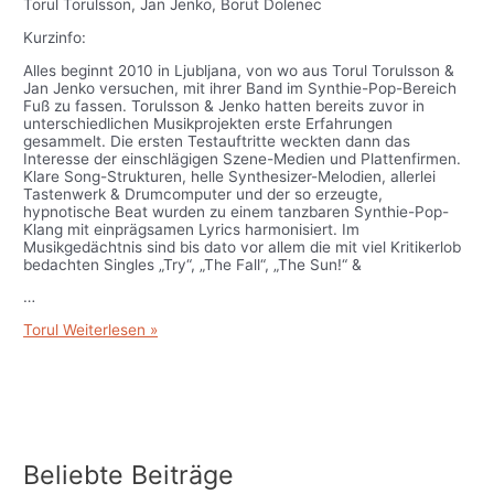
Torul Torulsson, Jan Jenko, Borut Dolenec
Kurzinfo:
Alles beginnt 2010 in Ljubljana, von wo aus Torul Torulsson &
Jan Jenko versuchen, mit ihrer Band im Synthie-Pop-Bereich
Fuß zu fassen. Torulsson & Jenko hatten bereits zuvor in
unterschiedlichen Musikprojekten erste Erfahrungen
gesammelt. Die ersten Testauftritte weckten dann das
Interesse der einschlägigen Szene-Medien und Plattenfirmen.
Klare Song-Strukturen, helle Synthesizer-Melodien, allerlei
Tastenwerk & Drumcomputer und der so erzeugte,
hypnotische Beat wurden zu einem tanzbaren Synthie-Pop-
Klang mit einprägsamen Lyrics harmonisiert. Im
Musikgedächtnis sind bis dato vor allem die mit viel Kritikerlob
bedachten Singles „Try“, „The Fall“, „The Sun!“ &
…
Torul
Weiterlesen »
Beliebte Beiträge