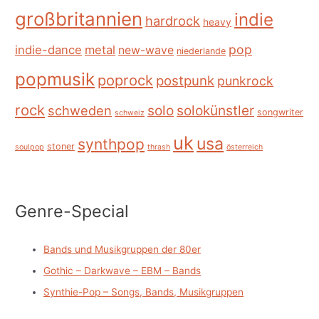
großbritannien
indie
hardrock
heavy
pop
indie-dance
metal
new-wave
niederlande
popmusik
poprock
postpunk
punkrock
rock
schweden
solo
solokünstler
songwriter
schweiz
uk
usa
synthpop
stoner
soulpop
thrash
österreich
Genre-Special
Bands und Musikgruppen der 80er
Gothic – Darkwave – EBM – Bands
Synthie-Pop – Songs, Bands, Musikgruppen