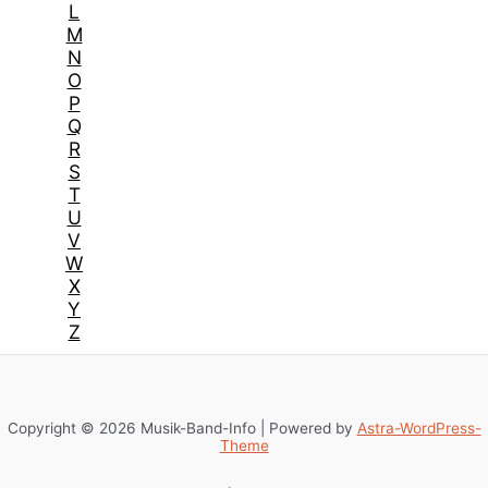
L
M
N
O
P
Q
R
S
T
U
V
W
X
Y
Z
Copyright © 2026 Musik-Band-Info | Powered by
Astra-WordPress-
Theme