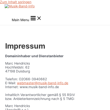
Zum Inhalt springen
Main Menu
Impressum
Domaininhaber und Dienstanbieter
Marc Hendricks
Hochfeldstr. 62
47198 Duisburg
Telefon: O2O66-3940662
E-Mail:
webmaster@musik-band-info.de
Internet: www.musik-band-info.de
Inhaltlich Verantwortlicher gemäß § 55 RStV
bzw. Anbieterkennzeichnung nach § 5 TMG:
Marc Hendricks
(Anschrift s.o.)