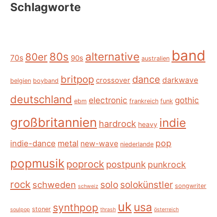
Schlagworte
band
alternative
80s
80er
70s
90s
australien
britpop
dance
crossover
darkwave
belgien
boyband
deutschland
electronic
gothic
ebm
frankreich
funk
großbritannien
indie
hardrock
heavy
pop
indie-dance
metal
new-wave
niederlande
popmusik
poprock
postpunk
punkrock
rock
schweden
solo
solokünstler
songwriter
schweiz
uk
usa
synthpop
stoner
soulpop
thrash
österreich