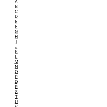
A
B
C
D
E
F
G
H
I
J
K
L
M
N
O
P
Q
R
S
T
U
V