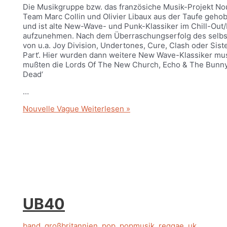
Die Musikgruppe bzw. das französiche Musik-Projekt N
Team Marc Collin und Olivier Libaux aus der Taufe geho
und ist alte New-Wave- und Punk-Klassiker im Chill-Ou
aufzunehmen. Nach dem Überraschungserfolg des selbst
von u.a. Joy Division, Undertones, Cure, Clash oder Sis
Part‘. Hier wurden dann weitere New Wave-Klassiker musi
mußten die Lords Of The New Church, Echo & The Bunnym
Dead‘
…
Nouvelle Vague
Weiterlesen »
UB40
band
,
großbritannien
,
pop
,
popmusik
,
reggae
,
uk