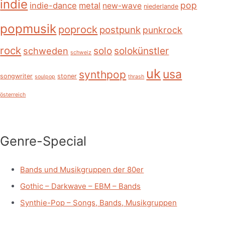
indie
pop
indie-dance
metal
new-wave
niederlande
popmusik
poprock
postpunk
punkrock
rock
schweden
solo
solokünstler
schweiz
uk
usa
synthpop
songwriter
stoner
soulpop
thrash
österreich
Genre-Special
Bands und Musikgruppen der 80er
Gothic – Darkwave – EBM – Bands
Synthie-Pop – Songs, Bands, Musikgruppen