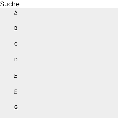
Suche
A
B
C
D
E
F
G