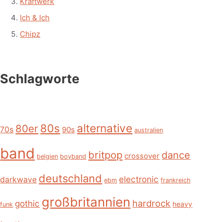
Kraftwerk
Ich & Ich
Chipz
Schlagworte
alternative
80s
80er
70s
90s
australien
band
britpop
dance
crossover
belgien
boyband
deutschland
electronic
darkwave
ebm
frankreich
großbritannien
hardrock
gothic
heavy
funk