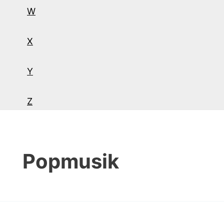
W
X
Y
Z
Popmusik