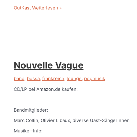
OutKast
Weiterlesen »
Nouvelle Vague
band
,
bossa
,
frankreich
,
lounge
,
popmusik
CD/LP bei Amazon.de kaufen:
Bandmitglieder:
Marc Collin, Olivier Libaux, diverse Gast-Sängerinnen
Musiker-Info: