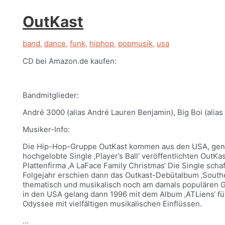
OutKast
band
,
dance
,
funk
,
hiphop
,
popmusik
,
usa
CD bei Amazon.de kaufen:
Bandmitglieder:
André 3000 (alias André Lauren Benjamin), Big Boi (alia
Musiker-Info:
Die Hip-Hop-Gruppe OutKast kommen aus den USA, genaue
hochgelobte Single ‚Player’s Ball‘ veröffentlichten Out
Plattenfirma ‚A LaFace Family Christmas‘ Die Single schaf
Folgejahr erschien dann das Outkast-Debütalbum ‚Souther
thematisch und musikalisch noch am damals populären G
in den USA gelang dann 1996 mit dem Album ‚ATLiens‘ für
Odyssee mit vielfältigen musikalischen Einflüssen.
…