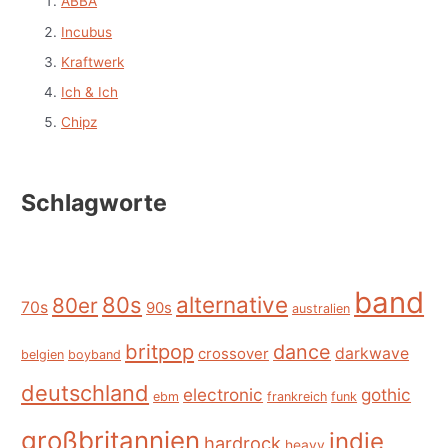
ABBA
Incubus
Kraftwerk
Ich & Ich
Chipz
Schlagworte
band
alternative
80s
80er
70s
90s
australien
britpop
dance
crossover
darkwave
belgien
boyband
deutschland
electronic
gothic
ebm
frankreich
funk
großbritannien
indie
hardrock
heavy