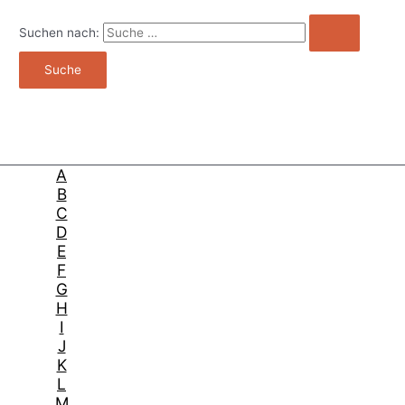
Suchen nach:
A
B
C
D
E
F
G
H
I
J
K
L
M