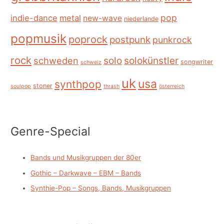
pop
indie-dance
metal
new-wave
niederlande
popmusik
poprock
postpunk
punkrock
rock
schweden
solo
solokünstler
songwriter
schweiz
uk
usa
synthpop
stoner
soulpop
thrash
österreich
Genre-Special
Bands und Musikgruppen der 80er
Gothic – Darkwave – EBM – Bands
Synthie-Pop – Songs, Bands, Musikgruppen