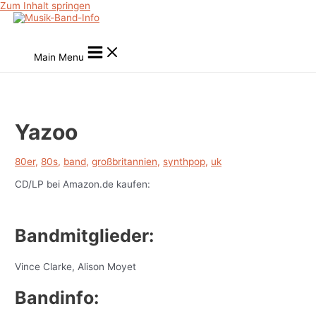
Zum Inhalt springen
Main Menu
Yazoo
80er
,
80s
,
band
,
großbritannien
,
synthpop
,
uk
CD/LP bei Amazon.de kaufen:
Bandmitglieder:
Vince Clarke, Alison Moyet
Bandinfo: