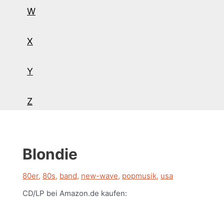
W
X
Y
Z
Blondie
80er
,
80s
,
band
,
new-wave
,
popmusik
,
usa
CD/LP bei Amazon.de kaufen: