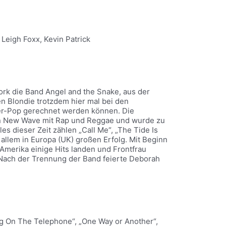
Leigh Foxx, Kevin Patrick
rk die Band Angel and the Snake, aus der
n Blondie trotzdem hier mal bei den
0er-Pop gerechnet werden können. Die
en New Wave mit Rap und Reggae und wurde zu
s dieser Zeit zählen „Call Me“, „The Tide Is
 allem in Europa (UK) großen Erfolg. Mit Beginn
Amerika einige Hits landen und Frontfrau
Nach der Trennung der Band feierte Deborah
ing On The Telephone“, „One Way or Another“,