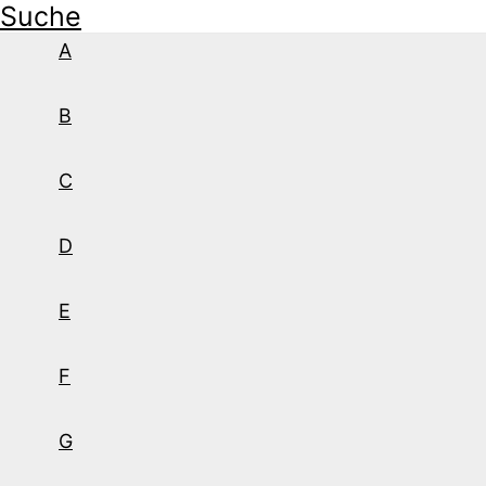
Suche
A
B
C
D
E
F
G