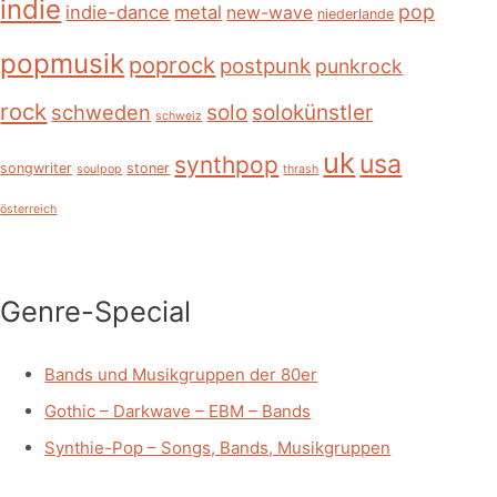
indie
pop
indie-dance
metal
new-wave
niederlande
popmusik
poprock
postpunk
punkrock
rock
schweden
solo
solokünstler
schweiz
uk
usa
synthpop
songwriter
stoner
soulpop
thrash
österreich
Genre-Special
Bands und Musikgruppen der 80er
Gothic – Darkwave – EBM – Bands
Synthie-Pop – Songs, Bands, Musikgruppen