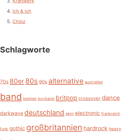
Kraftwerk
Ich & Ich
Chipz
Schlagworte
alternative
80s
80er
70s
90s
australien
band
britpop
dance
crossover
belgien
boyband
deutschland
electronic
darkwave
ebm
frankreich
großbritannien
hardrock
gothic
heavy
funk